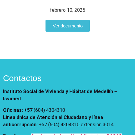
Notificaciones
Vivienda
Vivienda Nueva
febrero 10, 2025
Convocatorias
Vivienda un proyecto
familiar
Ver documento
Nosotros
Titulación
¿Qué es el ISVIMED?
Arrendamiento temporal
Opciones de accesibilidad
Plan de Desarrollo
Reconocimiento de
Rendición de cuentas
Edificaciones – C0
Tamaño de la
Directorio de servidores
A+
A
A-
Acompañamiento Social
fuente
Encuesta de Percepción
OPV-JVC
Contactos
Contraste
Instituto Social de Vivienda y Hábitat de Medellín –
Centro de relevo
Isvimed
Oficinas: +57
(604) 4304310
Más Información sobre Accesibilidad
Línea única de Atención al Ciudadano y línea
anticorrupción
:
+57 (604) 4304310 extensión
3014