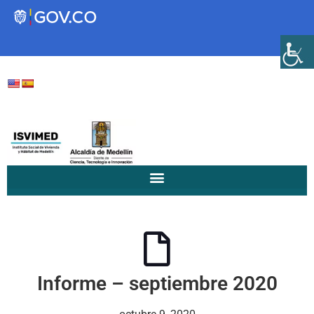
Transparencia
Servicios a la Ciudadanía
Participa
Instituto Social de Vivienda y
Hábitat de Medellín
Informe – septiembre 2020
Servicios
Mejoramiento de