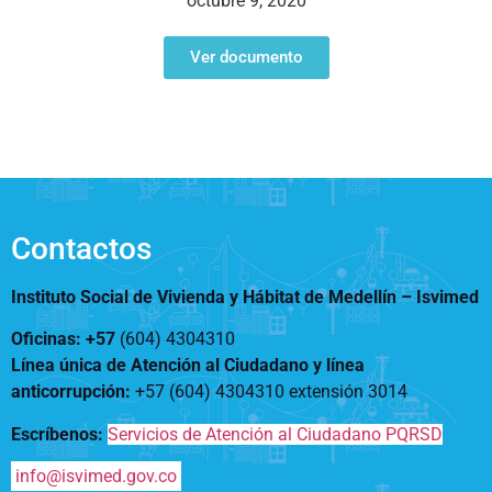
octubre 9, 2020
Notificaciones
Vivienda
Vivienda Nueva
Convocatorias
Ver documento
Vivienda un proyecto
familiar
Nosotros
Titulación
¿Qué es el ISVIMED?
Arrendamiento temporal
Opciones de accesibilidad
Plan de Desarrollo
Reconocimiento de
Rendición de cuentas
Edificaciones – C0
Tamaño de la
Directorio de servidores
A+
A
A-
Acompañamiento Social
fuente
Contactos
Encuesta de Percepción
OPV-JVC
Contraste
Instituto Social de Vivienda y Hábitat de Medellín –
Isvimed
Oficinas: +57
(604) 4304310
Centro de relevo
Línea única de Atención al Ciudadano y línea
anticorrupción
:
+57 (604) 4304310 extensión
3014
Más Información sobre Accesibilidad
Escríbenos:
Servicios de Atención al Ciudadano PQRSD
info@isvimed.gov.co