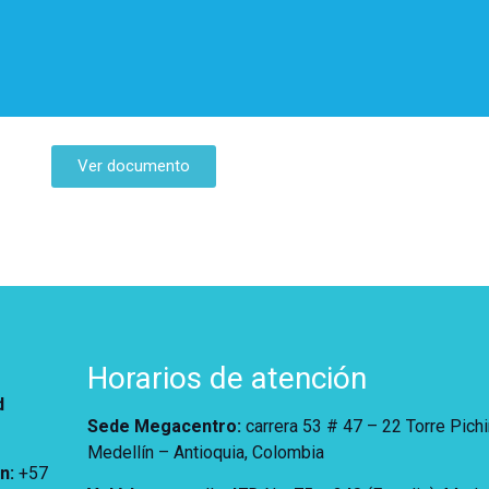
Ver documento
Horarios de atención
d
Sede Megacentro:
carrera 53 # 47 – 22 Torre Pich
Medellín – Antioquia, Colombia
ón
:
+57