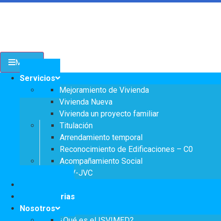
Transparencia
Menu
Servicios a la Ciudadanía
Servicios
Mejoramiento de Vivienda
Participa
Vivienda Nueva
Vivienda un proyecto familiar
Titulación
Arrendamiento temporal
Instituto Social de Vivienda y Hábitat de
Reconocimiento de Edificaciones – C0
Medellín
Acompañamiento Social
OPV-JVC
Notificaciones
Servicios
Convocatorias
Mejoramiento de
Nosotros
Notificaciones
Vivienda
¿Qué es el ISVIMED?