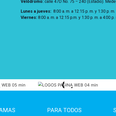
Velódromo:
calle 47D No. 75 – 240 (Estadio). Medel
Lunes a jueves
:
8:00 a. m. a 12:15 p. m.
y 1:30 p. m.
Viernes:
8:00 a. m. a 12:15 p.m. y 1:30 p. m. a 4:00 p.
AMAS
PARA TODOS