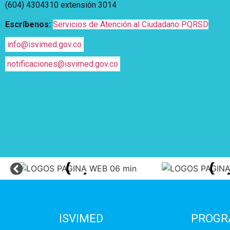
(604) 4304310 extensión
3014
Escríbenos:
Servicios de Atención al Ciudadano PQRSD
info@isvimed.gov.co
notificaciones@isvimed.gov.co
ISVIMED
PROGR