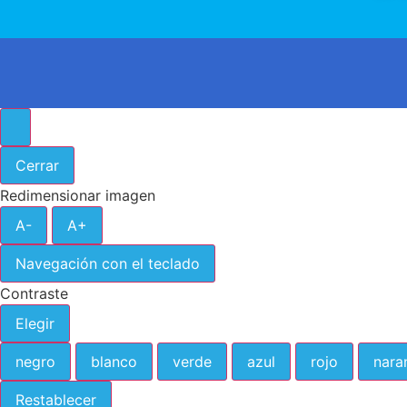
Cerrar
Redimensionar imagen
A-
A+
Navegación con el teclado
Contraste
Elegir
negro
blanco
verde
azul
rojo
nara
Restablecer