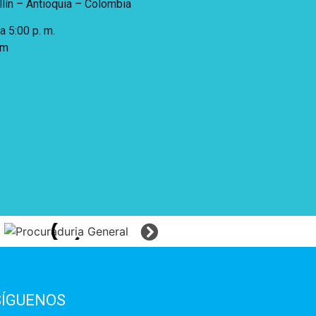
lín – Antioquia – Colombia
 a 5:00 p. m.
 m
SÍGUENOS