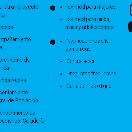
ienda un proyecto
Isvimed para mujeres
iar
Isvimed para niños,
lación
niñas y adolescentes
mpañamiento
Notificaciones a la
al
comunidad
oramiento de
Contratación
enda
Preguntas frecuentes
ienda Nueva
Carta de trato digno
sentamiento
gral de Población
onocimiento de
icaciones- Curaduría
o