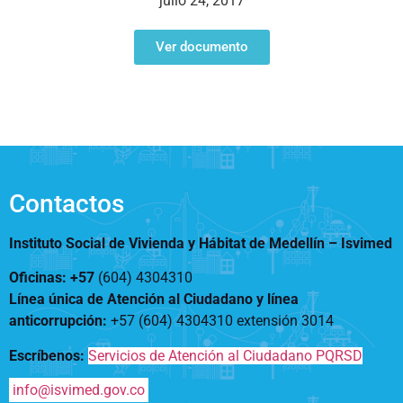
julio 24, 2017
Notificaciones
Vivienda
Vivienda Nueva
Convocatorias
Ver documento
Vivienda un proyecto
familiar
Nosotros
Titulación
¿Qué es el ISVIMED?
Arrendamiento temporal
Opciones de accesibilidad
Plan de Desarrollo
Reconocimiento de
Rendición de cuentas
Edificaciones – C0
Tamaño de la
Directorio de servidores
A+
A
A-
Acompañamiento Social
fuente
Contactos
Encuesta de Percepción
OPV-JVC
Contraste
Instituto Social de Vivienda y Hábitat de Medellín –
Isvimed
Oficinas: +57
(604) 4304310
Centro de relevo
Línea única de Atención al Ciudadano y línea
anticorrupción
:
+57 (604) 4304310 extensión
3014
Más Información sobre Accesibilidad
Escríbenos:
Servicios de Atención al Ciudadano PQRSD
info@isvimed.gov.co