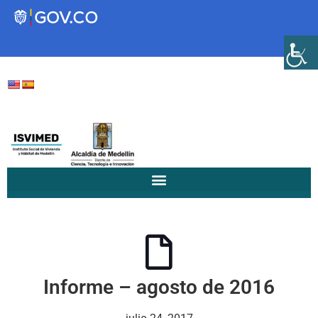
Transparencia
Servicios a la Ciudadanía
Participa
Instituto Social de Vivienda y
Hábitat de Medellín
Informe – agosto de 2016
Servicios
Mejoramiento de