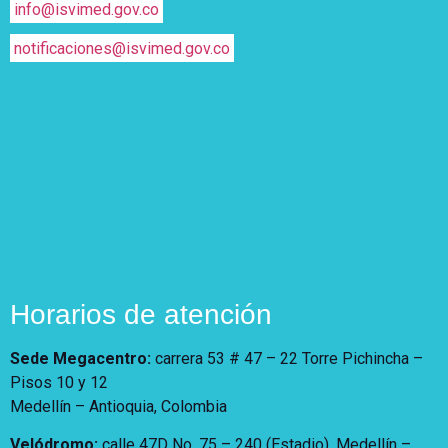
info@isvimed.gov.co
notificaciones@isvimed.gov.co
Horarios de atención
Sede Megacentro:
carrera 53 # 47 – 22 Torre Pichincha –
Pisos 10 y 12
Medellín – Antioquia, Colombia
Velódromo:
calle 47D No. 75 – 240 (Estadio). Medellín –