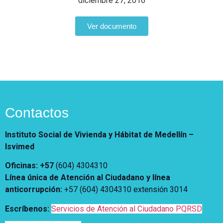
Notificaciones
diciembre 27, 2016
Vivienda
Vivienda Nueva
Convocatorias
Ver documento
Vivienda un proyecto
familiar
Nosotros
Titulación
¿Qué es el ISVIMED?
Arrendamiento temporal
Opciones de accesibilidad
Plan de Desarrollo
Reconocimiento de
Rendición de cuentas
Edificaciones – C0
Tamaño de la
Directorio de servidores
A+
A
A-
Acompañamiento Social
fuente
Contactos
Encuesta de Percepción
OPV-JVC
Contraste
Instituto Social de Vivienda y Hábitat de Medellín –
Isvimed
Centro de relevo
Oficinas: +57
(604) 4304310
Línea única de Atención al Ciudadano y línea
Más Información sobre Accesibilidad
anticorrupción
:
+57 (604) 4304310 extensión
3014
Escríbenos:
Servicios de Atención al Ciudadano PQRSD