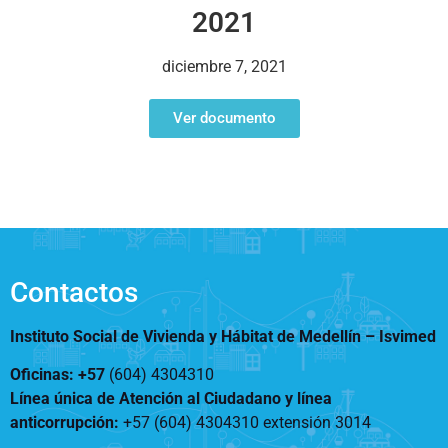
Notificaciones
Vivienda
2021
Vivienda Nueva
Convocatorias
Vivienda un proyecto
diciembre 7, 2021
familiar
Nosotros
Titulación
¿Qué es el ISVIMED?
Ver documento
Arrendamiento temporal
Opciones de accesibilidad
Plan de Desarrollo
Reconocimiento de
Rendición de cuentas
Edificaciones – C0
Tamaño de la
Directorio de servidores
A+
A
A-
Acompañamiento Social
fuente
Encuesta de Percepción
OPV-JVC
Contraste
Contactos
Centro de relevo
Instituto Social de Vivienda y Hábitat de Medellín –
Isvimed
Más Información sobre Accesibilidad
Oficinas: +57
(604) 4304310
Línea única de Atención al Ciudadano y línea
anticorrupción
:
+57 (604) 4304310 extensión
3014