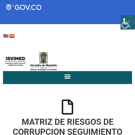
Transparencia
Servicios a la Ciudadanía
Participa
Instituto Social de Vivienda y
Hábitat de Medellín
MATRIZ DE RIESGOS DE
Servicios
Mejoramiento de
CORRUPCION SEGUIMIENTO