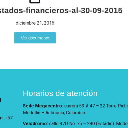
stados-financieros-al-30-09-2015
diciembre 21, 2016
Ver documento
Horarios de atención
d
Sede Megacentro:
carrera 53 # 47 – 22 Torre Pich
Medellín – Antioquia, Colombia
ón
:
+57
Velódromo:
calle 47D No. 75 – 240 (Estadio). Medel