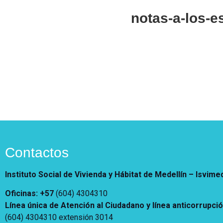
Vivienda Nueva
notas-a-los-e
Convocatorias
Vivienda un proyecto
familiar
Nosotros
Titulación
¿Qué es el ISVIMED?
Arrendamiento temporal
Opciones de accesibilidad
Plan de Desarrollo
Reconocimiento de
Rendición de cuentas
Edificaciones – C0
Tamaño de la
Directorio de servidores
A+
A
A-
Acompañamiento Social
fuente
Encuesta de Percepción
OPV-JVC
Contraste
Centro de relevo
Contactos
Instituto Social de Vivienda y Hábitat de Medellín –
Isvime
Más Información sobre Accesibilidad
Oficinas: +57
(604) 4304310
Línea única de Atención al Ciudadano y línea anticorrupci
(604) 4304310 extensión
3014