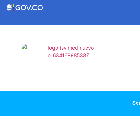
Transparencia
Servicios a la Ciudadanía
Participa
Instituto Social de Vivienda y Hábitat de
Ser
Medellín
Servicios
Mejoramiento de
Notificaciones
Vivienda