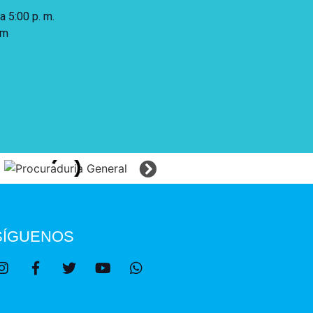
 a 5:00 p. m.
 m
SÍGUENOS