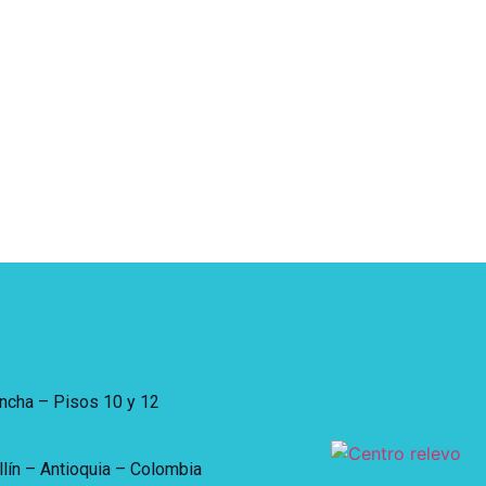
incha – Pisos 10 y 12
lín – Antioquia – Colombia