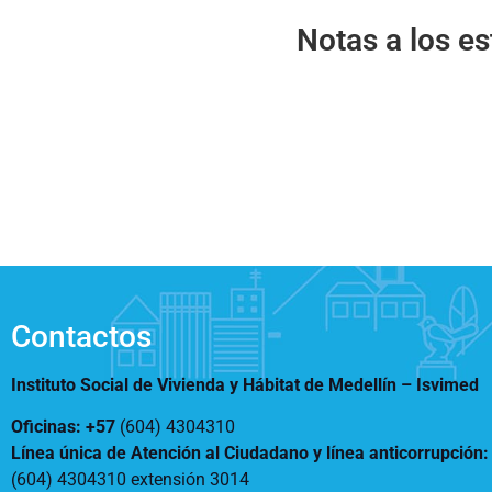
Notificaciones
Vivienda
Notas a los e
Vivienda Nueva
Convocatorias
Vivienda un proyecto
familiar
Nosotros
Titulación
¿Qué es el ISVIMED?
Arrendamiento temporal
Opciones de accesibilidad
Plan de Desarrollo
Reconocimiento de
Rendición de cuentas
Edificaciones – C0
Tamaño de la
Directorio de servidores
A+
A
A-
Acompañamiento Social
fuente
Encuesta de Percepción
OPV-JVC
Contraste
Contactos
Centro de relevo
Instituto Social de Vivienda y Hábitat de Medellín –
Isvimed
Más Información sobre Accesibilidad
Oficinas: +57
(604) 4304310
Línea única de Atención al Ciudadano y línea anticorrupción
(604) 4304310 extensión
3014