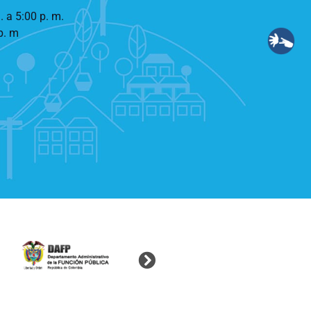
. a 5:00 p. m.
p. m