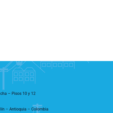
ncha – Pisos 10 y 12
llín – Antioquia – Colombia