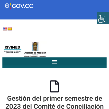
Transparencia
Servicios a la Ciudadanía
Participa
Instituto Social de Vivienda y
Hábitat de Medellín
Gestión del primer semestre de
Servicios
Mejoramiento de
2023 del Comité de Conciliación