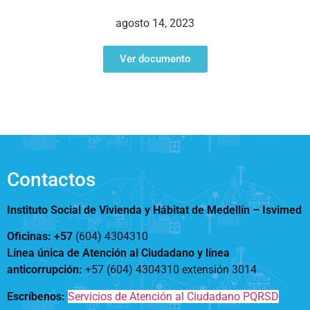
Notificaciones
Vivienda
Vivienda Nueva
agosto 14, 2023
Convocatorias
Vivienda un proyecto
familiar
Ver documento
Nosotros
Titulación
¿Qué es el ISVIMED?
Arrendamiento temporal
Opciones de accesibilidad
Plan de Desarrollo
Reconocimiento de
Rendición de cuentas
Edificaciones – C0
Tamaño de la
Directorio de servidores
A+
A
A-
Acompañamiento Social
fuente
Encuesta de Percepción
OPV-JVC
Contactos
Contraste
Instituto Social de Vivienda y Hábitat de Medellín –
Isvimed
Centro de relevo
Oficinas: +57
(604) 4304310
Línea única de Atención al Ciudadano y línea
Más Información sobre Accesibilidad
anticorrupción
:
+57 (604) 4304310 extensión
3014
Escríbenos:
Servicios de Atención al Ciudadano PQRSD