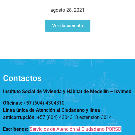
Notificaciones
Vivienda
Vivienda Nueva
agosto 28, 2021
Convocatorias
Vivienda un proyecto
familiar
Ver documento
Nosotros
Titulación
¿Qué es el ISVIMED?
Arrendamiento temporal
Opciones de accesibilidad
Plan de Desarrollo
Reconocimiento de
Rendición de cuentas
Edificaciones – C0
Tamaño de la
Directorio de servidores
A+
A
A-
Acompañamiento Social
fuente
Encuesta de Percepción
OPV-JVC
Contactos
Contraste
Instituto Social de Vivienda y Hábitat de Medellín –
Isvimed
Centro de relevo
Oficinas: +57
(604) 4304310
Línea única de Atención al Ciudadano y línea
Más Información sobre Accesibilidad
anticorrupción
:
+57 (604) 4304310 extensión
3014
Escríbenos:
Servicios de Atención al Ciudadano PQRSD