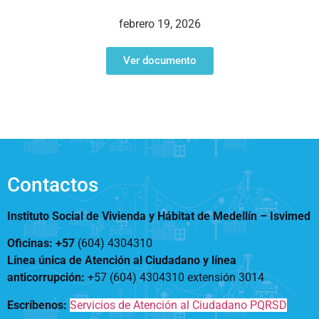
Notificaciones
Vivienda
Vivienda Nueva
febrero 19, 2026
Convocatorias
Vivienda un proyecto
familiar
Ver documento
Nosotros
Titulación
¿Qué es el ISVIMED?
Arrendamiento temporal
Opciones de accesibilidad
Plan de Desarrollo
Reconocimiento de
Rendición de cuentas
Edificaciones – C0
Tamaño de la
Directorio de servidores
A+
A
A-
Acompañamiento Social
fuente
Encuesta de Percepción
OPV-JVC
Contactos
Contraste
Instituto Social de Vivienda y Hábitat de Medellín –
Isvimed
Centro de relevo
Oficinas: +57
(604) 4304310
Línea única de Atención al Ciudadano y línea
Más Información sobre Accesibilidad
anticorrupción
:
+57 (604) 4304310 extensión
3014
Escríbenos:
Servicios de Atención al Ciudadano PQRSD