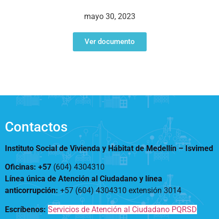
Notificaciones
Vivienda
Vivienda Nueva
mayo 30, 2023
Convocatorias
Vivienda un proyecto
familiar
Ver documento
Nosotros
Titulación
¿Qué es el ISVIMED?
Arrendamiento temporal
Opciones de accesibilidad
Plan de Desarrollo
Reconocimiento de
Rendición de cuentas
Edificaciones – C0
Tamaño de la
Directorio de servidores
A+
A
A-
Acompañamiento Social
fuente
Encuesta de Percepción
OPV-JVC
Contactos
Contraste
Instituto Social de Vivienda y Hábitat de Medellín –
Isvimed
Centro de relevo
Oficinas: +57
(604) 4304310
Línea única de Atención al Ciudadano y línea
Más Información sobre Accesibilidad
anticorrupción
:
+57 (604) 4304310 extensión
3014
Escríbenos:
Servicios de Atención al Ciudadano PQRSD