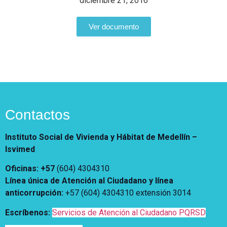
diciembre 21, 2016
Vivienda Nueva
Convocatorias
Vivienda un proyecto
Ver documento
familiar
Nosotros
Titulación
¿Qué es el ISVIMED?
Arrendamiento temporal
Opciones de accesibilidad
Plan de Desarrollo
Reconocimiento de
Rendición de cuentas
Edificaciones – C0
Tamaño de la
Directorio de servidores
A+
A
A-
Acompañamiento Social
fuente
Encuesta de Percepción
Contactos
OPV-JVC
Contraste
Instituto Social de Vivienda y Hábitat de Medellín –
Isvimed
Centro de relevo
Oficinas: +57
(604) 4304310
Más Información sobre Accesibilidad
Línea única de Atención al Ciudadano y línea
anticorrupción
:
+57 (604) 4304310 extensión
3014
Escríbenos:
Servicios de Atención al Ciudadano PQRSD