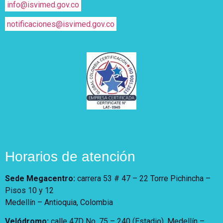
info@isvimed.gov.co
notificaciones@isvimed.gov.co
Horarios de atención
Sede Megacentro:
carrera 53 # 47 – 22 Torre Pichincha –
Pisos 10 y 12
Medellín – Antioquia, Colombia
Velódromo:
calle 47D No. 75 – 240 (Estadio). Medellín –