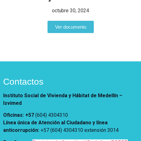
Notificaciones
Vivienda
Vivienda Nueva
octubre 30, 2024
Convocatorias
Vivienda un proyecto
familiar
Ver documento
Nosotros
Titulación
¿Qué es el ISVIMED?
Arrendamiento temporal
Opciones de accesibilidad
Plan de Desarrollo
Reconocimiento de
Rendición de cuentas
Edificaciones – C0
Tamaño de la
Directorio de servidores
A+
A
A-
Acompañamiento Social
fuente
Encuesta de Percepción
OPV-JVC
Contactos
Contraste
Instituto Social de Vivienda y Hábitat de Medellín –
Centro de relevo
Isvimed
Oficinas: +57
(604) 4304310
Más Información sobre Accesibilidad
Línea única de Atención al Ciudadano y línea
anticorrupción
:
+57 (604) 4304310 extensión
3014