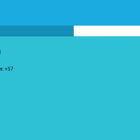
d
n
:
+57