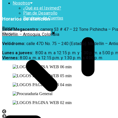
Nosotros
¿Qué es el Isvimed?
Plan de Desarrollo
Rendición de Cuentas
Horarios de atención
Buscar
Sede Megacentro:
carrera 53 # 47 – 22 Torre Pichincha – Pi
Medellín – Antioquia, Colombia
Velódromo:
calle 47D No. 75 – 240 (Estadio). Medellín – Anti
Lunes a jueves
:
8:00 a. m. a 12:15 p. m.
y 1:30 p. m. a 5:00 p. m
Viernes:
8:00 a. m. a 12:15 p.m. y 1:30 p. m. a 4:00 p. m