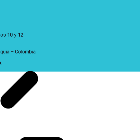
sos 10 y 12
oquia – Colombia
.