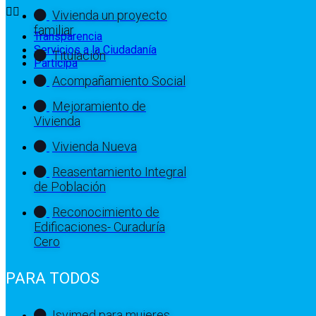
Vivienda un proyecto
familiar
Transparencia
Servicios a la Ciudadanía
Titulación
Participa
Acompañamiento Social
Mejoramiento de
Vivienda
Vivienda Nueva
Reasentamiento Integral
de Población
Reconocimiento de
Edificaciones- Curaduría
Cero
PARA TODOS
Isvimed para mujeres