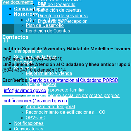
Ver documento
Notificaciones
Plan de Desarrollo
Convocatorias
Rendición de cuentas
Nosotros
Directorio de servidores
¿Qué es el Isvimed?
Encuesta de Percepción
Plan de Desarrollo
Rendición de Cuentas
Contactos
Instituto Social de Vivienda y Hábitat de Medellín –
Isvime
Transparencia
Servicios ciudadanía
Oficinas: +57
(604) 4304310
Participa
Línea única de Atención al Ciudadano y línea anticorrupció
Servicios
(604) 4304310 extensión
3014
Mejoramiento vivienda
Vivir mejor
Escríbenos:
Servicios de Atención al Ciudadano PQRSD
Vivienda nueva
Vivienda un proyecto familiar
info@isvimed.gov.co
Acompañamiento social en proyectos propios
notificaciones@isvimed.gov.co
Titulación
Arrendamiento temporal
Reconocimiento de edificaciones – CO
OPV-JVC
Notificaciones
Convocatorias