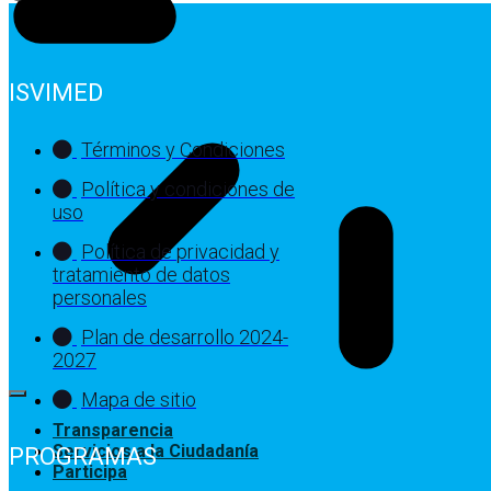
ISVIMED
Términos y Condiciones
Política y condiciones de
uso
Política de privacidad y
tratamiento de datos
personales
Plan de desarrollo 2024-
2027
Mapa de sitio
Transparencia
Servicios a la Ciudadanía
PROGRAMAS
Participa