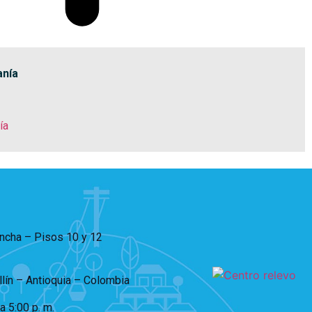
anía
ía
incha – Pisos 10 y 12
lín – Antioquia – Colombia
 a 5:00 p. m.