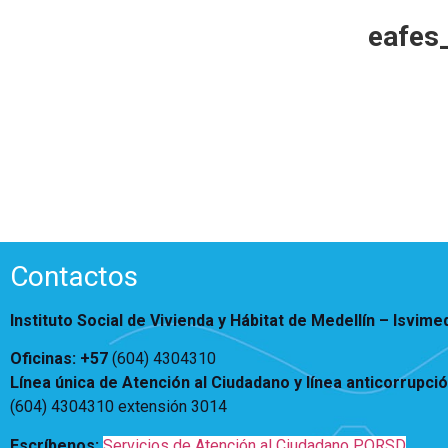
Vivienda Nueva
eafes
Convocatorias
Vivienda un proyecto
familiar
Nosotros
Titulación
¿Qué es el ISVIMED?
Arrendamiento temporal
Opciones de accesibilidad
Plan de Desarrollo
Reconocimiento de
Rendición de cuentas
Edificaciones – C0
Tamaño de la
Directorio de servidores
A+
A
A-
Acompañamiento Social
fuente
Encuesta de Percepción
OPV-JVC
Contraste
Contactos
Centro de relevo
Instituto Social de Vivienda y Hábitat de Medellín –
Isvime
Más Información sobre Accesibilidad
Oficinas: +57
(604) 4304310
Línea única de Atención al Ciudadano y línea anticorrupci
(604) 4304310 extensión
3014
Escríbenos:
Servicios de Atención al Ciudadano PQRSD