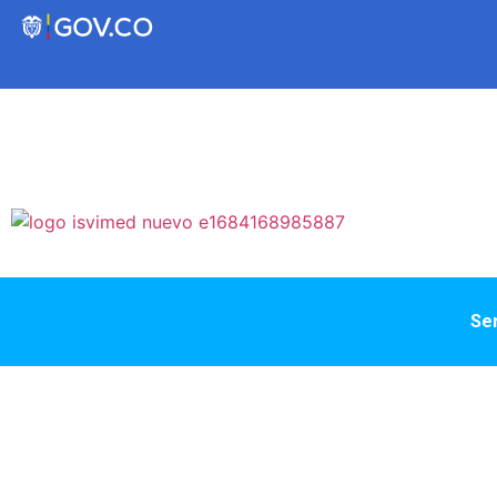
Transparencia
Servicios a la Ciudadanía
Participa
Ser
Instituto Social de Vivienda y Hábitat de
Medellín
Servicios
Mejoramiento de
Notificaciones
Vivienda