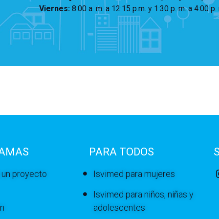
Viernes:
8:00 a. m. a 12:15 p.m. y 1:30 p. m. a 4:00 p.
AMAS
PARA TODOS
 un proyecto
Isvimed para mujeres
Isvimed para niños, niñas y
ón
adolescentes