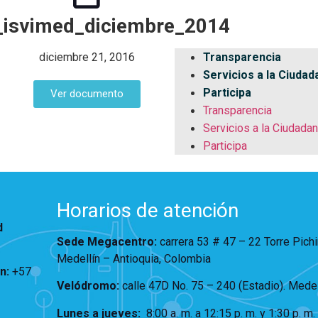
_isvimed_diciembre_2014
diciembre 21, 2016
Transparencia
Servicios a la Ciudad
Participa
Ver documento
Transparencia
Servicios a la Ciudadan
Participa
Horarios de atención
d
Sede Megacentro:
carrera 53 # 47 – 22 Torre Pich
Medellín – Antioquia, Colombia
ón
:
+57
Velódromo:
calle 47D No. 75 – 240 (Estadio). Medel
Lunes a jueves
:
8:00 a. m. a 12:15 p. m.
y 1:30 p. m.