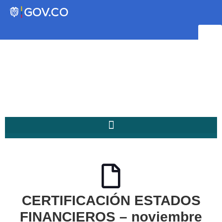
Transparencia
Servicios a la Ciudadanía
Participa
Instituto Social de Vivienda y
Hábitat de Medellín
CERTIFICACIÓN ESTADOS
Servicios
Mejoramiento de
FINANCIEROS – noviembre