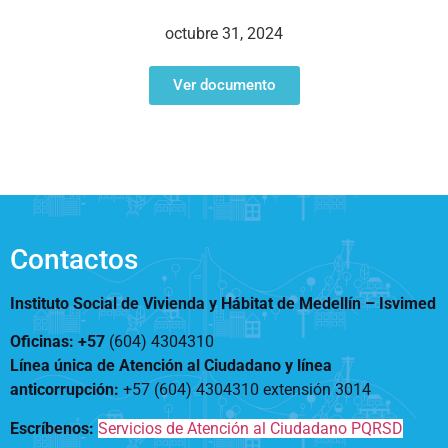
Notificaciones
Vivienda
Vivienda Nueva
octubre 31, 2024
Convocatorias
Vivienda un proyecto
familiar
Ver documento
Nosotros
Titulación
¿Qué es el ISVIMED?
Arrendamiento temporal
Opciones de accesibilidad
Plan de Desarrollo
Reconocimiento de
Rendición de cuentas
Edificaciones – C0
Tamaño de la
Directorio de servidores
A+
A
A-
Acompañamiento Social
fuente
Encuesta de Percepción
OPV-JVC
Contactos
Contraste
Instituto Social de Vivienda y Hábitat de Medellín –
Isvimed
Centro de relevo
Oficinas: +57
(604) 4304310
Línea única de Atención al Ciudadano y línea
Más Información sobre Accesibilidad
anticorrupción
:
+57 (604) 4304310 extensión
3014
Escríbenos:
Servicios de Atención al Ciudadano PQRSD