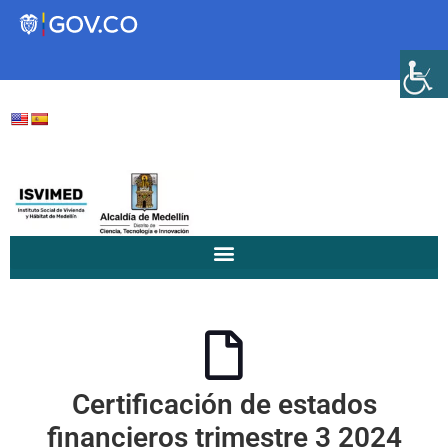
Transparencia
Servicios a la Ciudadanía
Participa
Instituto Social de Vivienda y
Hábitat de Medellín
Certificación de estados
Servicios
Mejoramiento de
financieros trimestre 3 2024