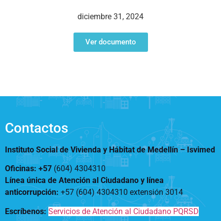
Notificaciones
Vivienda
Vivienda Nueva
diciembre 31, 2024
Convocatorias
Vivienda un proyecto
familiar
Ver documento
Nosotros
Titulación
¿Qué es el ISVIMED?
Arrendamiento temporal
Opciones de accesibilidad
Plan de Desarrollo
Reconocimiento de
Rendición de cuentas
Edificaciones – C0
Tamaño de la
Directorio de servidores
A+
A
A-
Acompañamiento Social
fuente
Encuesta de Percepción
OPV-JVC
Contactos
Contraste
Instituto Social de Vivienda y Hábitat de Medellín –
Isvimed
Centro de relevo
Oficinas: +57
(604) 4304310
Línea única de Atención al Ciudadano y línea
Más Información sobre Accesibilidad
anticorrupción
:
+57 (604) 4304310 extensión
3014
Escríbenos:
Servicios de Atención al Ciudadano PQRSD