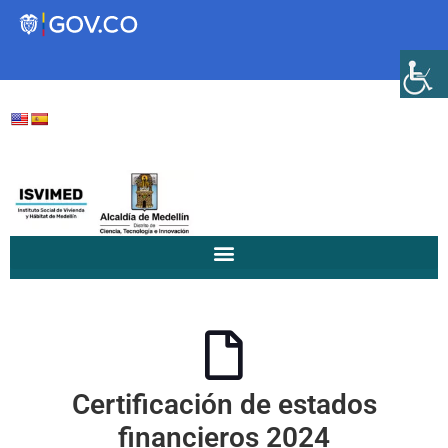
Transparencia
Servicios a la Ciudadanía
Participa
Instituto Social de Vivienda y
Hábitat de Medellín
Certificación de estados
Servicios
Mejoramiento de
financieros 2024