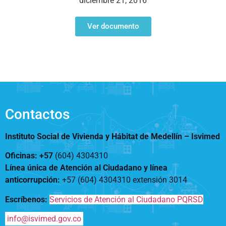
diciembre 21, 2016
Notificaciones
Vivienda
Vivienda Nueva
Convocatorias
Ver documento
Vivienda un proyecto
familiar
Nosotros
Titulación
¿Qué es el ISVIMED?
Arrendamiento temporal
Opciones de accesibilidad
Plan de Desarrollo
Reconocimiento de
Rendición de cuentas
Edificaciones – C0
Tamaño de la
Directorio de servidores
A+
A
A-
Acompañamiento Social
fuente
Contactos
Encuesta de Percepción
OPV-JVC
Contraste
Instituto Social de Vivienda y Hábitat de Medellín –
Isvimed
Oficinas: +57
(604) 4304310
Centro de relevo
Línea única de Atención al Ciudadano y línea
anticorrupción
:
+57 (604) 4304310 extensión
3014
Más Información sobre Accesibilidad
Escríbenos:
Servicios de Atención al Ciudadano PQRSD
info@isvimed.gov.co