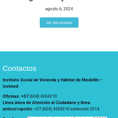
Vivienda Nueva
Convocatorias
agosto 6, 2024
Vivienda un proyecto
familiar
Nosotros
Ver documento
Titulación
¿Qué es el ISVIMED?
Arrendamiento temporal
Opciones de accesibilidad
Plan de Desarrollo
Reconocimiento de
Rendición de cuentas
Edificaciones – C0
Tamaño de la
Directorio de servidores
A+
A
A-
Acompañamiento Social
fuente
Encuesta de Percepción
OPV-JVC
Contraste
Contactos
Centro de relevo
Instituto Social de Vivienda y Hábitat de Medellín –
Isvimed
Más Información sobre Accesibilidad
Oficinas: +57
(604) 4304310
Línea única de Atención al Ciudadano y línea
anticorrupción
:
+57 (604) 4304310 extensión
3014