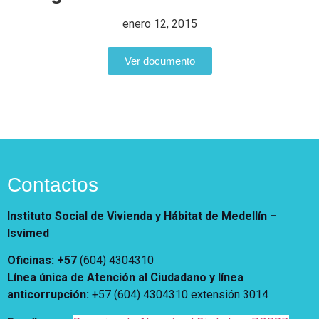
Vivienda Nueva
Convocatorias
enero 12, 2015
Vivienda un proyecto
familiar
Nosotros
Ver documento
Titulación
¿Qué es el ISVIMED?
Arrendamiento temporal
Opciones de accesibilidad
Plan de Desarrollo
Reconocimiento de
Rendición de cuentas
Edificaciones – C0
Tamaño de la
Directorio de servidores
A+
A
A-
Acompañamiento Social
fuente
Encuesta de Percepción
OPV-JVC
Contraste
Contactos
Centro de relevo
Instituto Social de Vivienda y Hábitat de Medellín –
Isvimed
Más Información sobre Accesibilidad
Oficinas: +57
(604) 4304310
Línea única de Atención al Ciudadano y línea
anticorrupción
:
+57 (604) 4304310 extensión
3014