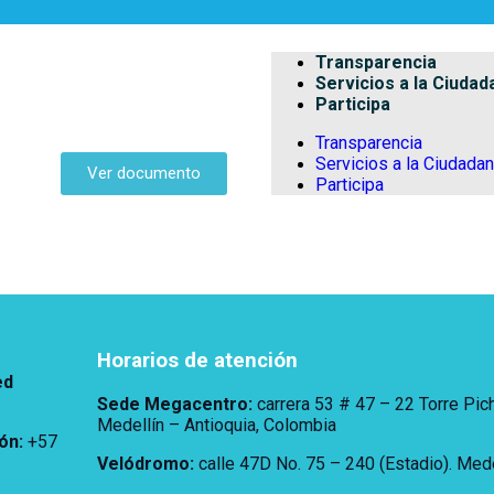
Transparencia
Servicios a la Ciudad
Participa
Transparencia
Servicios a la Ciudadan
Ver documento
Participa
Horarios de atención
ed
Sede Megacentro:
carrera 53 # 47 – 22 Torre Pic
Medellín – Antioquia, Colombia
ión
:
+57
Velódromo:
calle 47D No. 75 – 240 (Estadio). Med