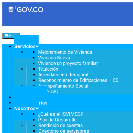
Menu
Servicios
Mejoramiento de Vivienda
Vivienda Nueva
Transparencia
Vivienda un proyecto familiar
Titulación
Servicios a la Ciudadanía
Arrendamiento temporal
Reconocimiento de Edificaciones – C0
Acompañamiento Social
Participa
OPV-JVC
Notificaciones
Convocatorias
Nosotros
¿Qué es el ISVIMED?
Plan de Desarrollo
Instituto Social de Vivienda y Hábitat de Med
Rendición de cuentas
Directorio de servidores