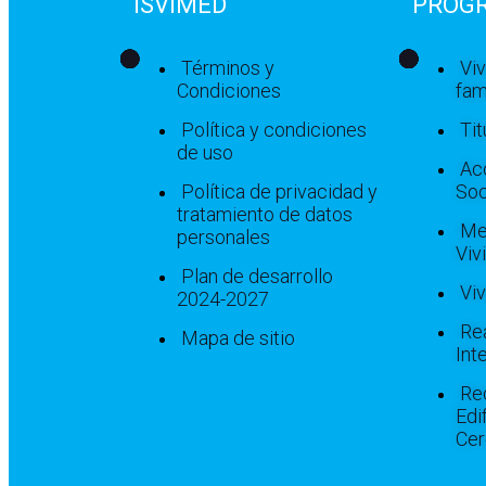
ISVIMED
PROG
Términos y
Vi
Condiciones
fam
Política y condiciones
Tit
de uso
Ac
Política de privacidad y
Soc
tratamiento de datos
Me
personales
Viv
Plan de desarrollo
Vi
2024-2027
Re
Mapa de sitio
Int
Re
Edi
Cer