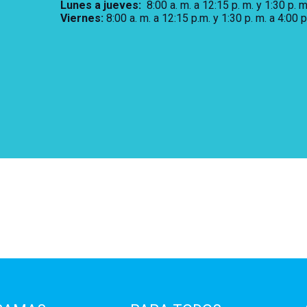
Lunes a jueves
:
8:00 a. m. a 12:15 p. m.
y 1:30 p. m
Viernes:
8:00 a. m. a 12:15 p.m. y 1:30 p. m. a 4:00 