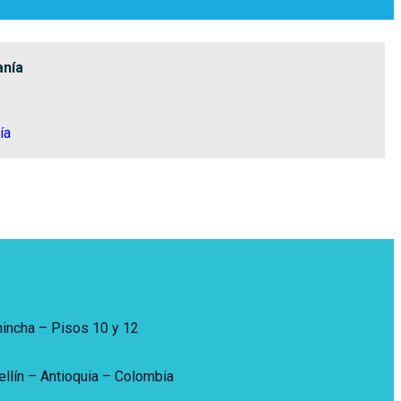
anía
ía
hincha – Pisos 10 y 12
ellín – Antioquia – Colombia