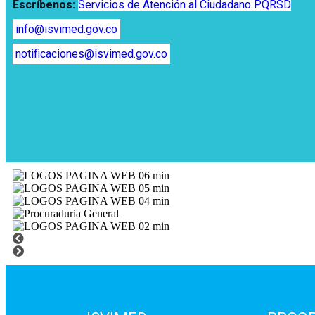
Escríbenos:
Servicios de Atención al Ciudadano PQRSD
info@isvimed.gov.co
notificaciones@isvimed.gov.co