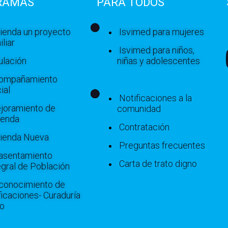
RAMAS
PARA TODOS
vienda un proyecto
Isvimed para mujeres
iliar
Isvimed para niños,
ulación
niñas y adolescentes
ompañamiento
ial
Notificaciones a la
joramiento de
comunidad
ienda
Contratación
vienda Nueva
Preguntas frecuentes
asentamiento
Carta de trato digno
egral de Población
conocimiento de
ficaciones- Curaduría
o