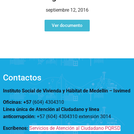
Notificaciones
Vivienda
Vivienda Nueva
septiembre 12, 2016
Convocatorias
Vivienda un proyecto
familiar
Ver documento
Nosotros
Titulación
¿Qué es el ISVIMED?
Arrendamiento temporal
Opciones de accesibilidad
Plan de Desarrollo
Reconocimiento de
Rendición de cuentas
Edificaciones – C0
Tamaño de la
Directorio de servidores
A+
A
A-
Acompañamiento Social
fuente
Encuesta de Percepción
OPV-JVC
Contactos
Contraste
Instituto Social de Vivienda y Hábitat de Medellín –
Isvimed
Centro de relevo
Oficinas: +57
(604) 4304310
Línea única de Atención al Ciudadano y línea
Más Información sobre Accesibilidad
anticorrupción
:
+57 (604) 4304310 extensión
3014
Escríbenos:
Servicios de Atención al Ciudadano PQRSD