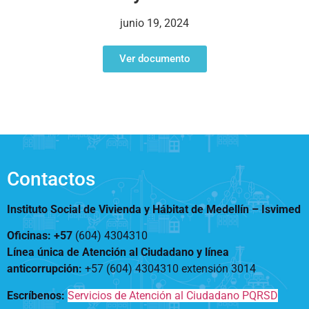
Notificaciones
Vivienda
Vivienda Nueva
junio 19, 2024
Convocatorias
Vivienda un proyecto
familiar
Ver documento
Nosotros
Titulación
¿Qué es el ISVIMED?
Arrendamiento temporal
Opciones de accesibilidad
Plan de Desarrollo
Reconocimiento de
Rendición de cuentas
Edificaciones – C0
Tamaño de la
Directorio de servidores
A+
A
A-
Acompañamiento Social
fuente
Encuesta de Percepción
OPV-JVC
Contactos
Contraste
Instituto Social de Vivienda y Hábitat de Medellín –
Isvimed
Centro de relevo
Oficinas: +57
(604) 4304310
Línea única de Atención al Ciudadano y línea
Más Información sobre Accesibilidad
anticorrupción
:
+57 (604) 4304310 extensión
3014
Escríbenos:
Servicios de Atención al Ciudadano PQRSD