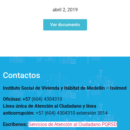
Notificaciones
Vivienda
Vivienda Nueva
abril 2, 2019
Convocatorias
Vivienda un proyecto
familiar
Ver documento
Nosotros
Titulación
¿Qué es el ISVIMED?
Arrendamiento temporal
Opciones de accesibilidad
Plan de Desarrollo
Reconocimiento de
Rendición de cuentas
Edificaciones – C0
Tamaño de la
Directorio de servidores
A+
A
A-
Acompañamiento Social
fuente
Encuesta de Percepción
OPV-JVC
Contactos
Contraste
Instituto Social de Vivienda y Hábitat de Medellín –
Isvimed
Centro de relevo
Oficinas: +57
(604) 4304310
Línea única de Atención al Ciudadano y línea
Más Información sobre Accesibilidad
anticorrupción
:
+57 (604) 4304310 extensión
3014
Escríbenos:
Servicios de Atención al Ciudadano PQRSD