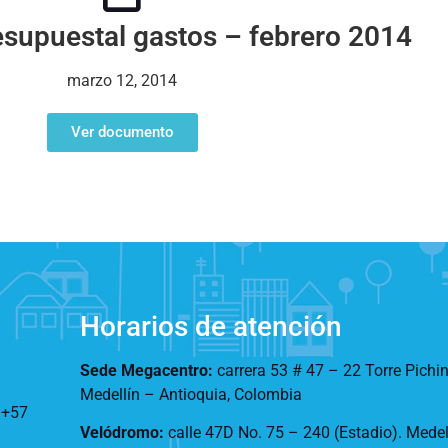
esupuestal gastos – febrero 2014
marzo 12, 2014
Ver documento
Horarios de atención
Sede Megacentro:
carrera 53 # 47 – 22 Torre Pichi
Medellín – Antioquia, Colombia
:
+57
Velódromo:
calle 47D No. 75 – 240 (Estadio). Mede