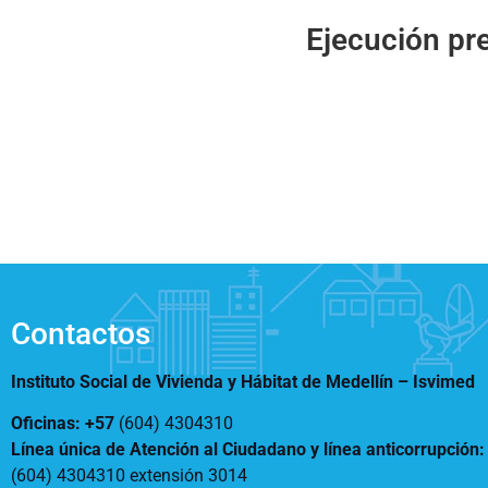
Notificaciones
Vivienda
Ejecución pr
Vivienda Nueva
Convocatorias
Vivienda un proyecto
familiar
Nosotros
Titulación
¿Qué es el ISVIMED?
Arrendamiento temporal
Opciones de accesibilidad
Plan de Desarrollo
Reconocimiento de
Rendición de cuentas
Edificaciones – C0
Tamaño de la
Directorio de servidores
A+
A
A-
Acompañamiento Social
fuente
Encuesta de Percepción
OPV-JVC
Contraste
Contactos
Centro de relevo
Instituto Social de Vivienda y Hábitat de Medellín –
Isvimed
Más Información sobre Accesibilidad
Oficinas: +57
(604) 4304310
Línea única de Atención al Ciudadano y línea anticorrupción
(604) 4304310 extensión
3014