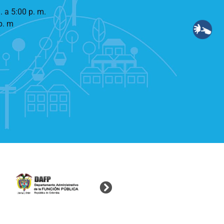
. a 5:00 p. m.
p. m