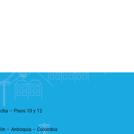
ncha – Pisos 10 y 12
llín – Antioquia – Colombia