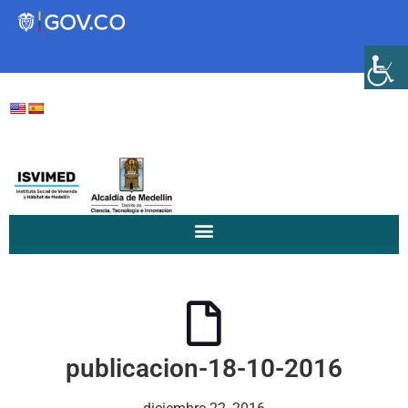
Transparencia
Servicios a la Ciudadanía
Participa
Instituto Social de Vivienda y
Hábitat de Medellín
publicacion-18-10-2016
Servicios
Mejoramiento de