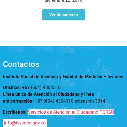
diciembre 22, 2016
Notificaciones
Vivienda
Vivienda Nueva
Convocatorias
Ver documento
Vivienda un proyecto
familiar
Nosotros
Titulación
¿Qué es el ISVIMED?
Arrendamiento temporal
Opciones de accesibilidad
Plan de Desarrollo
Reconocimiento de
Rendición de cuentas
Edificaciones – C0
Tamaño de la
Directorio de servidores
A+
A
A-
Acompañamiento Social
fuente
Contactos
Encuesta de Percepción
OPV-JVC
Contraste
Instituto Social de Vivienda y Hábitat de Medellín –
Isvimed
Oficinas: +57
(604) 4304310
Centro de relevo
Línea única de Atención al Ciudadano y línea
anticorrupción
:
+57 (604) 4304310 extensión
3014
Más Información sobre Accesibilidad
Escríbenos:
Servicios de Atención al Ciudadano PQRSD
info@isvimed.gov.co