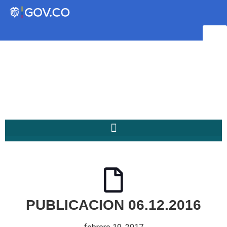
Transparencia
Servicios a la Ciudadanía
Participa
Instituto Social de Vivienda y
Hábitat de Medellín
PUBLICACION 06.12.2016
Servicios
Mejoramiento de