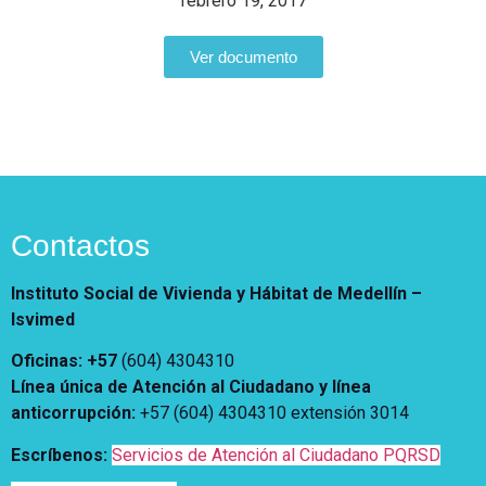
Notificaciones
febrero 19, 2017
Vivienda
Vivienda Nueva
Convocatorias
Ver documento
Vivienda un proyecto
familiar
Nosotros
Titulación
¿Qué es el ISVIMED?
Arrendamiento temporal
Opciones de accesibilidad
Plan de Desarrollo
Reconocimiento de
Rendición de cuentas
Edificaciones – C0
Tamaño de la
Directorio de servidores
A+
A
A-
Acompañamiento Social
fuente
Contactos
Encuesta de Percepción
OPV-JVC
Contraste
Instituto Social de Vivienda y Hábitat de Medellín –
Isvimed
Centro de relevo
Oficinas: +57
(604) 4304310
Línea única de Atención al Ciudadano y línea
Más Información sobre Accesibilidad
anticorrupción
:
+57 (604) 4304310 extensión
3014
Escríbenos:
Servicios de Atención al Ciudadano PQRSD