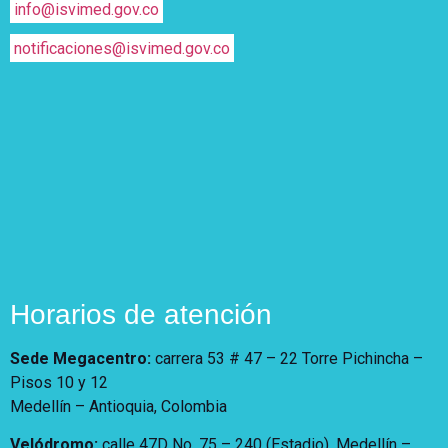
info@isvimed.gov.co
notificaciones@isvimed.gov.co
Horarios de atención
Sede Megacentro:
carrera 53 # 47 – 22 Torre Pichincha –
Pisos 10 y 12
Medellín – Antioquia, Colombia
Velódromo:
calle 47D No. 75 – 240 (Estadio). Medellín –