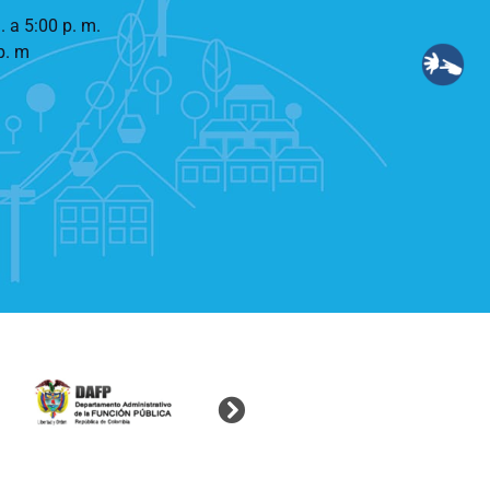
. a 5:00 p. m.
p. m