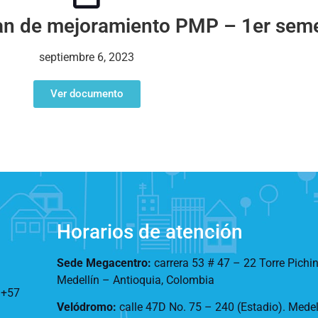
lan de mejoramiento PMP – 1er sem
septiembre 6, 2023
Ver documento
Horarios de atención
Sede Megacentro:
carrera 53 # 47 – 22 Torre Pichi
Medellín – Antioquia, Colombia
:
+57
Velódromo:
calle 47D No. 75 – 240 (Estadio). Mede