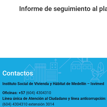
Notificaciones
Vivienda
Informe de seguimiento al p
Vivienda Nueva
Convocatorias
Vivienda un proyecto
familiar
Nosotros
Titulación
¿Qué es el ISVIMED?
Arrendamiento temporal
Opciones de accesibilidad
Plan de Desarrollo
Reconocimiento de
Rendición de cuentas
Edificaciones – C0
Tamaño de la
Directorio de servidores
A+
A
A-
Acompañamiento Social
fuente
Encuesta de Percepción
OPV-JVC
Contraste
Contactos
Centro de relevo
Instituto Social de Vivienda y Hábitat de Medellín –
Isvimed
Más Información sobre Accesibilidad
Oficinas: +57
(604) 4304310
Línea única de Atención al Ciudadano y línea anticorrupción
(604) 4304310 extensión
3014