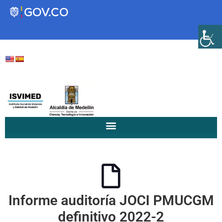
Transparencia
Servicios a la Ciudadanía
Participa
Instituto Social de Vivienda y
Hábitat de Medellín
Informe auditoría JOCI PMUCGM
Servicios
Mejoramiento de
definitivo 2022-2