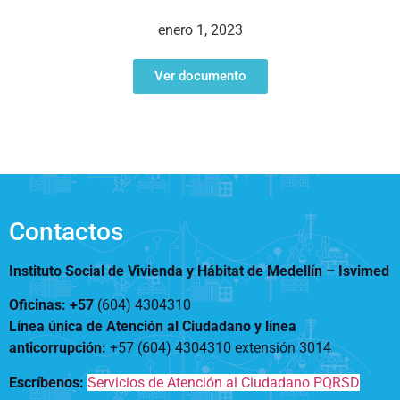
Notificaciones
Vivienda
Vivienda Nueva
enero 1, 2023
Convocatorias
Vivienda un proyecto
familiar
Ver documento
Nosotros
Titulación
¿Qué es el ISVIMED?
Arrendamiento temporal
Opciones de accesibilidad
Plan de Desarrollo
Reconocimiento de
Rendición de cuentas
Edificaciones – C0
Tamaño de la
Directorio de servidores
A+
A
A-
Acompañamiento Social
fuente
Encuesta de Percepción
OPV-JVC
Contactos
Contraste
Instituto Social de Vivienda y Hábitat de Medellín –
Isvimed
Centro de relevo
Oficinas: +57
(604) 4304310
Línea única de Atención al Ciudadano y línea
Más Información sobre Accesibilidad
anticorrupción
:
+57 (604) 4304310 extensión
3014
Escríbenos:
Servicios de Atención al Ciudadano PQRSD