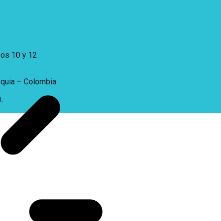
sos 10 y 12
oquia – Colombia
.