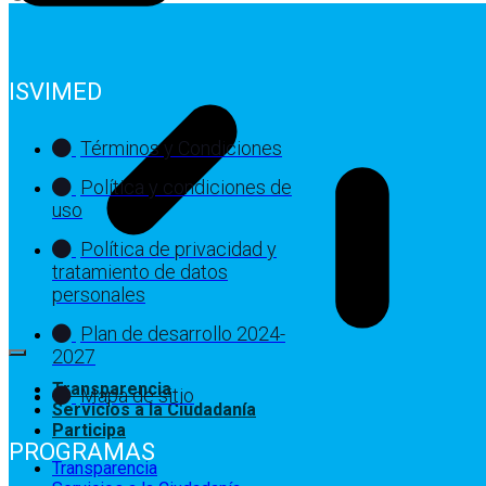
ISVIMED
Términos y Condiciones
Política y condiciones de
uso
Política de privacidad y
tratamiento de datos
personales
Plan de desarrollo 2024-
2027
Transparencia
Mapa de sitio
Servicios a la Ciudadanía
Participa
PROGRAMAS
Transparencia