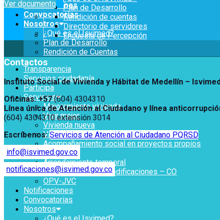
Ver documento
Notificaciones
Plan de Desarrollo
Convocatorias
Rendición de cuentas
Nosotros
Directorio de servidores
¿Qué es el Isvimed?
Encuesta de Percepción
Plan de Desarrollo
Rendición de Cuentas
Contactos
Transparencia
Servicios ciudadanía
Instituto Social de Vivienda y Hábitat de Medellín –
Isvime
Participa
Servicios
Oficinas: +57
(604) 4304310
Mejoramiento vivienda
Línea única de Atención al Ciudadano y línea anticorrupció
Vivir mejor
(604) 4304310 extensión
3014
Vivienda nueva
Vivienda un proyecto familiar
Escríbenos:
Servicios de Atención al Ciudadano PQRSD
Acompañamiento social en proyectos propios
info@isvimed.gov.co
Titulación
Arrendamiento temporal
notificaciones@isvimed.gov.co
Reconocimiento de edificaciones – CO
OPV-JVC
Notificaciones
Convocatorias
Nosotros
¿Qué es el Isvimed?