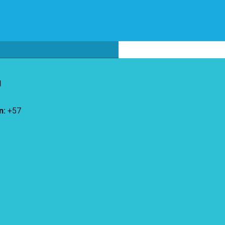
d
n
:
+57