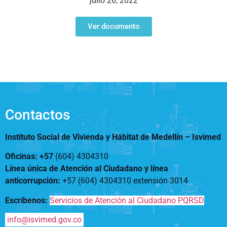
julio 26, 2022
Notificaciones
Vivienda
Vivienda Nueva
Convocatorias
Ver documento
Vivienda un proyecto
familiar
Nosotros
Titulación
¿Qué es el ISVIMED?
Arrendamiento temporal
Opciones de accesibilidad
Plan de Desarrollo
Reconocimiento de
Rendición de cuentas
Edificaciones – C0
Tamaño de la
Directorio de servidores
A+
A
A-
Acompañamiento Social
fuente
Contactos
Encuesta de Percepción
OPV-JVC
Contraste
Instituto Social de Vivienda y Hábitat de Medellín –
Isvimed
Oficinas: +57
(604) 4304310
Centro de relevo
Línea única de Atención al Ciudadano y línea
anticorrupción
:
+57 (604) 4304310 extensión
3014
Más Información sobre Accesibilidad
Escríbenos:
Servicios de Atención al Ciudadano PQRSD
info@isvimed.gov.co