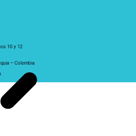
sos 10 y 12
oquia – Colombia
.