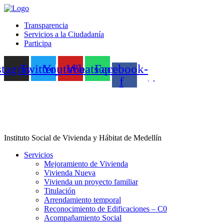
Transparencia
Servicios a la Ciudadanía
Participa
stagram
Twitter
Youtube
Whatsapp
Facebook-
f
Instituto Social de Vivienda y Hábitat de Medellín
Servicios
Mejoramiento de Vivienda
Vivienda Nueva
Vivienda un proyecto familiar
Titulación
Arrendamiento temporal
Reconocimiento de Edificaciones – C0
Acompañamiento Social