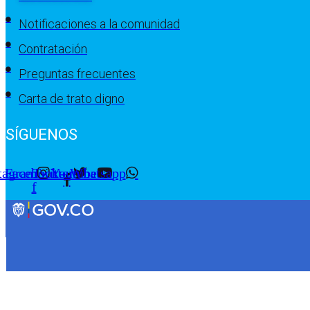
Notificaciones a la comunidad
Contratación
Preguntas frecuentes
Carta de trato digno
SÍGUENOS
tagram
Facebook-
Twitter
Youtube
Whatsapp
f