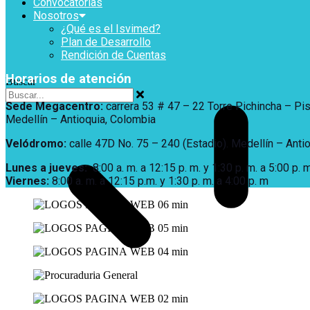
Convocatorias
Nosotros
¿Qué es el Isvimed?
Plan de Desarrollo
Rendición de Cuentas
Horarios de atención
Buscar
Sede Megacentro:
carrera 53 # 47 – 22 Torre Pichincha – Pi
Medellín – Antioquia, Colombia
Velódromo:
calle 47D No. 75 – 240 (Estadio). Medellín – Anti
Lunes a jueves
:
8:00 a. m. a 12:15 p. m.
y 1:30 p. m. a 5:00 p. m
Viernes:
8:00 a. m. a 12:15 p.m. y 1:30 p. m. a 4:00 p. m