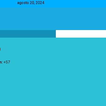
agosto 20, 2024
d
n
:
+57