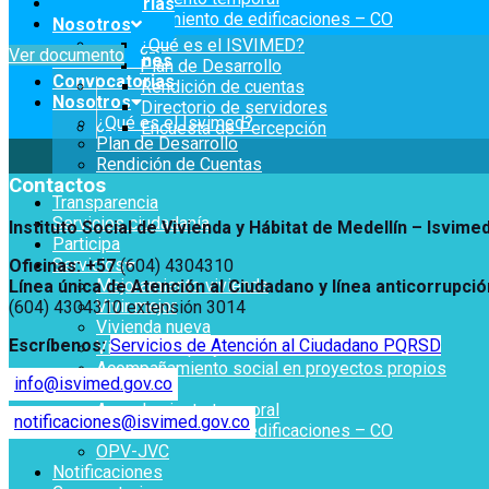
Convocatorias
Reconocimiento de edificaciones – CO
Nosotros
OPV-JVC
¿Qué es el ISVIMED?
Ver documento
Notificaciones
Plan de Desarrollo
Convocatorias
Rendición de cuentas
Nosotros
Directorio de servidores
¿Qué es el Isvimed?
Encuesta de Percepción
Plan de Desarrollo
Rendición de Cuentas
Contactos
Transparencia
Servicios ciudadanía
Instituto Social de Vivienda y Hábitat de Medellín –
Isvime
Participa
Servicios
Oficinas: +57
(604) 4304310
Mejoramiento vivienda
Línea única de Atención al Ciudadano y línea anticorrupció
Vivir mejor
(604) 4304310 extensión
3014
Vivienda nueva
Escríbenos:
Servicios de Atención al Ciudadano PQRSD
Vivienda un proyecto familiar
Acompañamiento social en proyectos propios
info@isvimed.gov.co
Titulación
Arrendamiento temporal
notificaciones@isvimed.gov.co
Reconocimiento de edificaciones – CO
OPV-JVC
Notificaciones