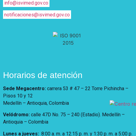
info@isvimed.gov.co
notificaciones@isvimed.gov.co
Horarios de atención
Sede Megacentro:
carrera 53 # 47 – 22 Torre Pichincha –
Pisos 10 y 12
Medellín – Antioquia, Colombia
Velódromo:
calle 47D No. 75 – 240 (Estadio). Medellín –
Antioquia – Colombia
Lunes a jueves
:
8:00 a. m. a 12:15 p. m.
y 1:30 p. m. a 5:00 p.