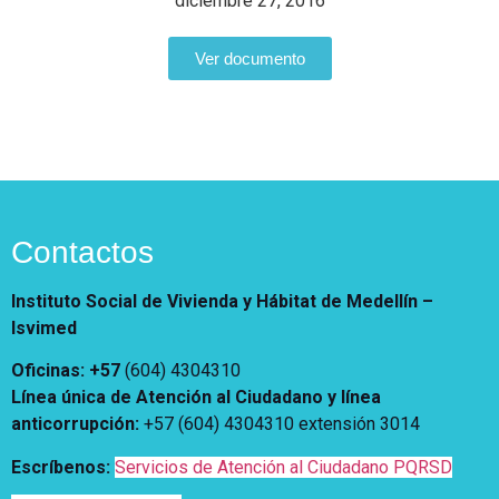
diciembre 27, 2016
Vivienda Nueva
Convocatorias
Vivienda un proyecto
Ver documento
familiar
Nosotros
Titulación
¿Qué es el ISVIMED?
Arrendamiento temporal
Opciones de accesibilidad
Plan de Desarrollo
Reconocimiento de
Rendición de cuentas
Edificaciones – C0
Tamaño de la
Directorio de servidores
A+
A
A-
Acompañamiento Social
fuente
Encuesta de Percepción
Contactos
OPV-JVC
Contraste
Instituto Social de Vivienda y Hábitat de Medellín –
Isvimed
Centro de relevo
Oficinas: +57
(604) 4304310
Más Información sobre Accesibilidad
Línea única de Atención al Ciudadano y línea
anticorrupción
:
+57 (604) 4304310 extensión
3014
Escríbenos:
Servicios de Atención al Ciudadano PQRSD