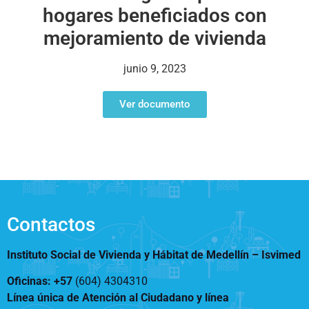
Notificaciones
Vivienda
hogares beneficiados con
Vivienda Nueva
Convocatorias
mejoramiento de vivienda
Vivienda un proyecto
familiar
Nosotros
junio 9, 2023
Titulación
¿Qué es el ISVIMED?
Arrendamiento temporal
Opciones de accesibilidad
Plan de Desarrollo
Ver documento
Reconocimiento de
Rendición de cuentas
Edificaciones – C0
Tamaño de la
Directorio de servidores
A+
A
A-
Acompañamiento Social
fuente
Encuesta de Percepción
OPV-JVC
Contraste
Centro de relevo
Contactos
Más Información sobre Accesibilidad
Instituto Social de Vivienda y Hábitat de Medellín –
Isvimed
Oficinas: +57
(604) 4304310
Línea única de Atención al Ciudadano y línea