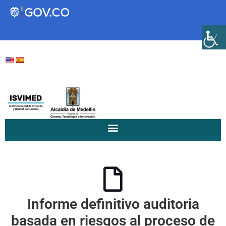
Transparencia
Servicios a la Ciudadanía
Participa
Instituto Social de Vivienda y
Hábitat de Medellín
Informe definitivo auditoria
Servicios
Mejoramiento de
basada en riesgos al proceso de