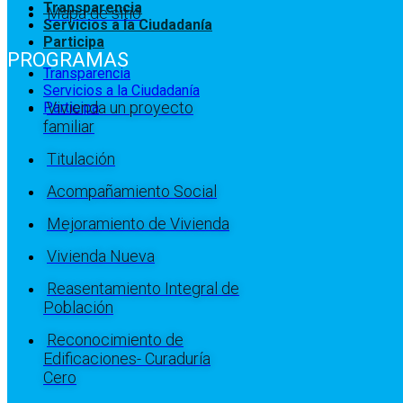
Transparencia
Mapa de sitio
Servicios a la Ciudadanía
Participa
PROGRAMAS
Transparencia
Servicios a la Ciudadanía
Vivienda un proyecto
Participa
familiar
Titulación
Acompañamiento Social
Mejoramiento de Vivienda
Vivienda Nueva
Reasentamiento Integral de
Población
Reconocimiento de
Edificaciones- Curaduría
Cero