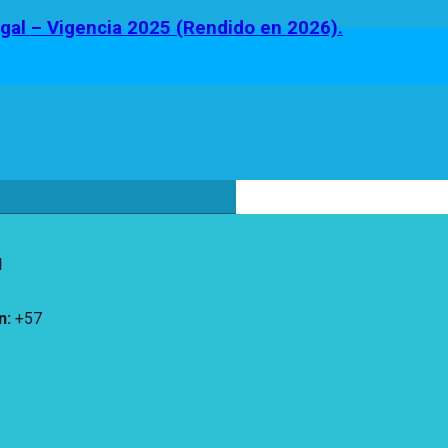
egal – Vigencia 2025 (Rendido en 2026).
d
n
:
+57