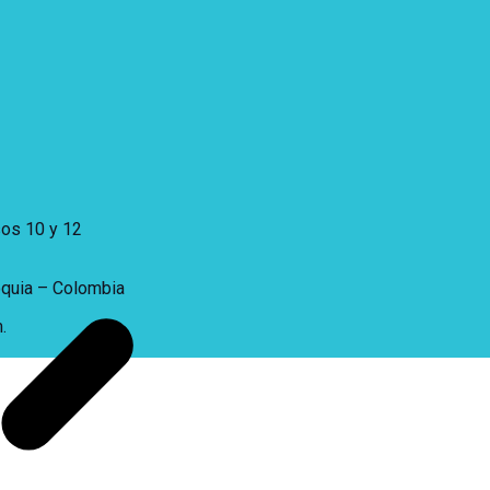
sos 10 y 12
oquia – Colombia
.