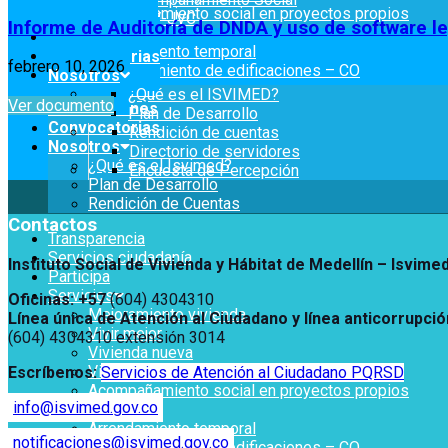
Acompañamiento social en proyectos propios
OPV-JVC
Informe de Auditoría de DNDA y uso de software l
Titulación
Notificaciones
Arrendamiento temporal
Convocatorias
febrero 10, 2026
Reconocimiento de edificaciones – CO
Servicios
Nosotros
OPV-JVC
Mejoramiento de Vivienda
¿Qué es el ISVIMED?
Ver documento
Notificaciones
Notificaciones
Vivienda Nueva
Plan de Desarrollo
Convocatorias
Vivienda un proyecto familiar
Rendición de cuentas
Nosotros
Convocatorias
Directorio de servidores
Titulación
¿Qué es el Isvimed?
Encuesta de Percepción
Arrendamiento temporal
Plan de Desarrollo
Nosotros
Reconocimiento de
Rendición de Cuentas
¿Qué es el ISVIMED?
Edificaciones – C0
Contactos
Plan de Desarrollo
Acompañamiento Social
Transparencia
Opciones de accesibilidad
Rendición de cuentas
OPV-JVC
Servicios ciudadanía
Instituto Social de Vivienda y Hábitat de Medellín –
Isvime
Directorio de servidores
Participa
Encuesta de Percepción
Tamaño de la
Servicios
A+
A
A-
Oficinas: +57
(604) 4304310
fuente
Mejoramiento vivienda
Línea única de Atención al Ciudadano y línea anticorrupció
Vivir mejor
(604) 4304310 extensión
3014
Vivienda nueva
Contraste
Vivienda un proyecto familiar
Escríbenos:
Servicios de Atención al Ciudadano PQRSD
Acompañamiento social en proyectos propios
info@isvimed.gov.co
Titulación
Centro de relevo
Arrendamiento temporal
notificaciones@isvimed.gov.co
Reconocimiento de edificaciones – CO