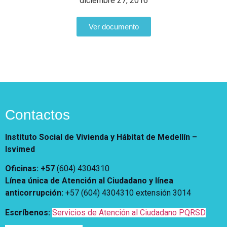
Notificaciones
diciembre 27, 2016
Vivienda
Vivienda Nueva
Convocatorias
Ver documento
Vivienda un proyecto
familiar
Nosotros
Titulación
¿Qué es el ISVIMED?
Arrendamiento temporal
Opciones de accesibilidad
Plan de Desarrollo
Reconocimiento de
Rendición de cuentas
Edificaciones – C0
Tamaño de la
Directorio de servidores
A+
A
A-
Acompañamiento Social
fuente
Contactos
Encuesta de Percepción
OPV-JVC
Contraste
Instituto Social de Vivienda y Hábitat de Medellín –
Isvimed
Centro de relevo
Oficinas: +57
(604) 4304310
Línea única de Atención al Ciudadano y línea
Más Información sobre Accesibilidad
anticorrupción
:
+57 (604) 4304310 extensión
3014
Escríbenos:
Servicios de Atención al Ciudadano PQRSD