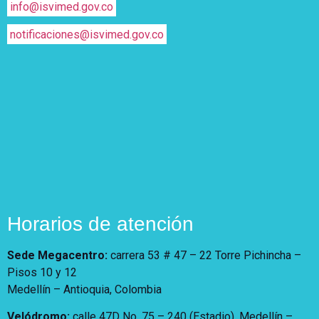
info@isvimed.gov.co
notificaciones@isvimed.gov.co
Horarios de atención
Sede Megacentro:
carrera 53 # 47 – 22 Torre Pichincha –
Pisos 10 y 12
Medellín – Antioquia, Colombia
Velódromo:
calle 47D No. 75 – 240 (Estadio). Medellín –