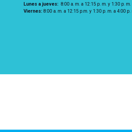
Lunes a jueves
:
8:00 a. m. a 12:15 p. m.
y 1:30 p. m.
Viernes:
8:00 a. m. a 12:15 p.m. y 1:30 p. m. a 4:00 p.