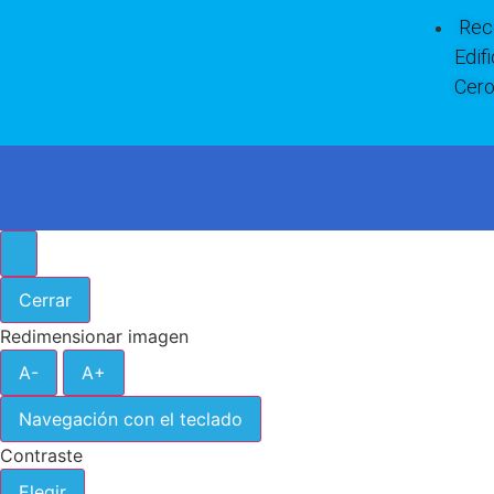
Rec
Edif
Cer
Cerrar
Redimensionar imagen
A-
A+
Navegación con el teclado
Contraste
Elegir