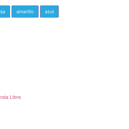
nja
amarillo
azul
nda Libre