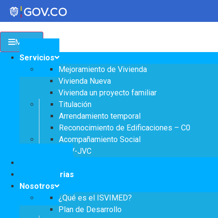
Menu
Transparencia
Servicios
Mejoramiento de Vivienda
Servicios a la Ciudadanía
Vivienda Nueva
Vivienda un proyecto familiar
Participa
Titulación
Arrendamiento temporal
Reconocimiento de Edificaciones – C0
Acompañamiento Social
Instituto Social de Vivienda y Hábitat de
OPV-JVC
Medellín
Notificaciones
Convocatorias
Nosotros
Servicios
¿Qué es el ISVIMED?
Mejoramiento de
Notificaciones
Plan de Desarrollo
Vivienda