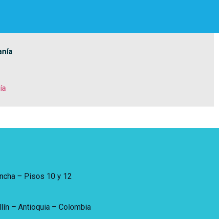
anía
ía
incha – Pisos 10 y 12
lín – Antioquia – Colombia