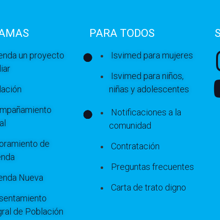
AMAS
PARA TODOS
ienda un proyecto
Isvimed para mujeres
iar
Isvimed para niños,
lación
niñas y adolescentes
mpañamiento
Notificaciones a la
al
comunidad
oramiento de
Contratación
enda
Preguntas frecuentes
ienda Nueva
Carta de trato digno
sentamiento
gral de Población