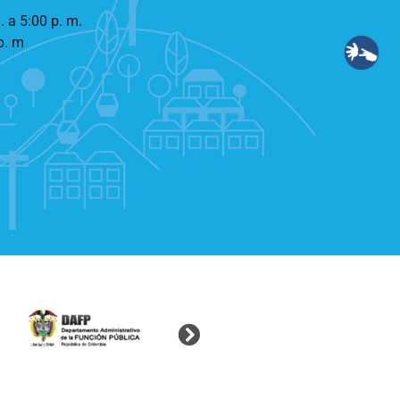
. a 5:00 p. m.
p. m