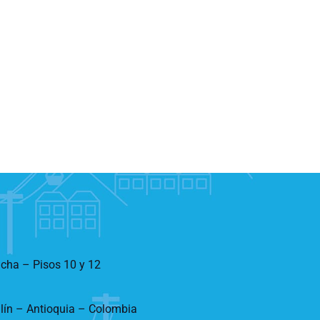
ncha – Pisos 10 y 12
llín – Antioquia – Colombia