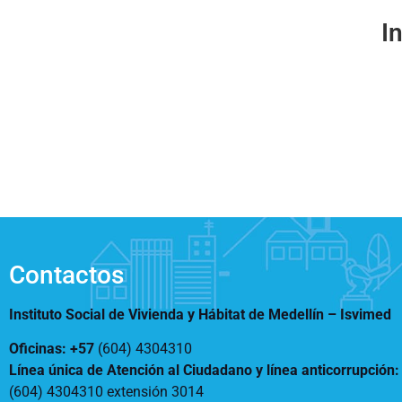
Notificaciones
Vivienda
I
Vivienda Nueva
Convocatorias
Vivienda un proyecto
familiar
Nosotros
Titulación
¿Qué es el ISVIMED?
Arrendamiento temporal
Opciones de accesibilidad
Plan de Desarrollo
Reconocimiento de
Rendición de cuentas
Edificaciones – C0
Tamaño de la
Directorio de servidores
A+
A
A-
Acompañamiento Social
fuente
Encuesta de Percepción
OPV-JVC
Contraste
Contactos
Centro de relevo
Instituto Social de Vivienda y Hábitat de Medellín –
Isvimed
Más Información sobre Accesibilidad
Oficinas: +57
(604) 4304310
Línea única de Atención al Ciudadano y línea anticorrupción
(604) 4304310 extensión
3014