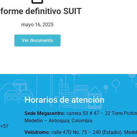
nforme definitivo SUIT
mayo 16, 2025
Ver documento
Horarios de atención
Sede Megacentro:
carrera 53 # 47 – 22 Torre Pichi
Medellín – Antioquia, Colombia
:
+57
Velódromo:
calle 47D No. 75 – 240 (Estadio). Mede