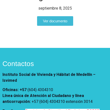
Notificaciones
Vivienda
Vivienda Nueva
septiembre 8, 2025
Convocatorias
Vivienda un proyecto
familiar
Ver documento
Nosotros
Titulación
¿Qué es el ISVIMED?
Arrendamiento temporal
Opciones de accesibilidad
Plan de Desarrollo
Reconocimiento de
Rendición de cuentas
Edificaciones – C0
Tamaño de la
Directorio de servidores
A+
A
A-
Acompañamiento Social
fuente
Encuesta de Percepción
OPV-JVC
Contactos
Contraste
Instituto Social de Vivienda y Hábitat de Medellín –
Centro de relevo
Isvimed
Oficinas: +57
(604) 4304310
Más Información sobre Accesibilidad
Línea única de Atención al Ciudadano y línea
anticorrupción
:
+57 (604) 4304310 extensión
3014