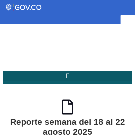
Transparencia
Servicios a la Ciudadanía
Participa
Instituto Social de Vivienda y
Hábitat de Medellín
Reporte semana del 18 al 22
Servicios
Mejoramiento de
agosto 2025