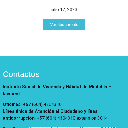
Vivienda Nueva
Convocatorias
julio 12, 2023
Vivienda un proyecto
familiar
Nosotros
Ver documento
Titulación
¿Qué es el ISVIMED?
Arrendamiento temporal
Opciones de accesibilidad
Plan de Desarrollo
Reconocimiento de
Rendición de cuentas
Edificaciones – C0
Tamaño de la
Directorio de servidores
A+
A
A-
Acompañamiento Social
fuente
Encuesta de Percepción
OPV-JVC
Contraste
Contactos
Centro de relevo
Instituto Social de Vivienda y Hábitat de Medellín –
Isvimed
Más Información sobre Accesibilidad
Oficinas: +57
(604) 4304310
Línea única de Atención al Ciudadano y línea
anticorrupción
:
+57 (604) 4304310 extensión
3014