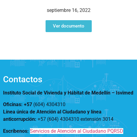
Notificaciones
Vivienda
Vivienda Nueva
septiembre 16, 2022
Convocatorias
Vivienda un proyecto
familiar
Ver documento
Nosotros
Titulación
¿Qué es el ISVIMED?
Arrendamiento temporal
Opciones de accesibilidad
Plan de Desarrollo
Reconocimiento de
Rendición de cuentas
Edificaciones – C0
Tamaño de la
Directorio de servidores
A+
A
A-
Acompañamiento Social
fuente
Encuesta de Percepción
OPV-JVC
Contactos
Contraste
Instituto Social de Vivienda y Hábitat de Medellín –
Isvimed
Centro de relevo
Oficinas: +57
(604) 4304310
Línea única de Atención al Ciudadano y línea
Más Información sobre Accesibilidad
anticorrupción
:
+57 (604) 4304310 extensión
3014
Escríbenos:
Servicios de Atención al Ciudadano PQRSD