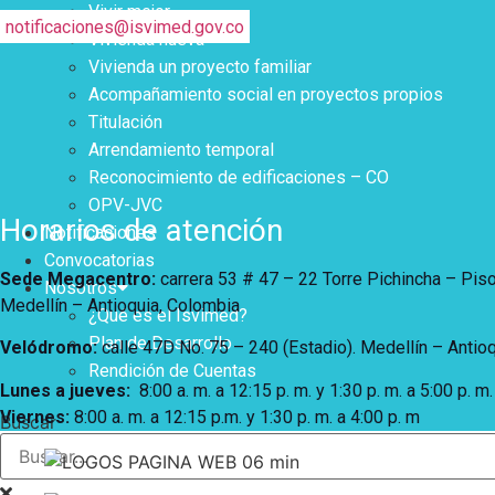
Vivir mejor
notificaciones@isvimed.gov.co
Vivienda nueva
Vivienda un proyecto familiar
Acompañamiento social en proyectos propios
Titulación
Arrendamiento temporal
Reconocimiento de edificaciones – CO
OPV-JVC
Horarios de atención
Notificaciones
Convocatorias
Sede Megacentro:
carrera 53 # 47 – 22 Torre Pichincha – Pis
Nosotros
Medellín – Antioquia, Colombia
¿Qué es el Isvimed?
Plan de Desarrollo
Velódromo:
calle 47D No. 75 – 240 (Estadio). Medellín – Antio
Rendición de Cuentas
Lunes a jueves
:
8:00 a. m. a 12:15 p. m.
y 1:30 p. m. a 5:00 p. m.
Viernes:
8:00 a. m. a 12:15 p.m. y 1:30 p. m. a 4:00 p. m
Buscar