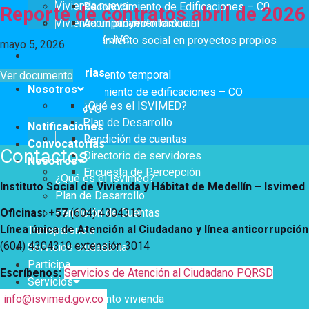
Notificaciones
Vivienda
Vivienda nueva
Reconocimiento de Edificaciones – C0
Reporte de contratos abril de 2026
Vivienda un proyecto familiar
Acompañamiento Social
Vivienda Nueva
Convocatorias
OPV-JVC
Acompañamiento social en proyectos propios
Vivienda un proyecto
mayo 5, 2026
Notificaciones
Titulación
familiar
Nosotros
Convocatorias
Arrendamiento temporal
Ver documento
Titulación
¿Qué es el ISVIMED?
Nosotros
Reconocimiento de edificaciones – CO
Arrendamiento temporal
Opciones de accesibilidad
Plan de Desarrollo
¿Qué es el ISVIMED?
OPV-JVC
Reconocimiento de
Rendición de cuentas
Plan de Desarrollo
Notificaciones
Edificaciones – C0
Tamaño de la
Directorio de servidores
Rendición de cuentas
A+
A
A-
Convocatorias
Acompañamiento Social
fuente
Contactos
Directorio de servidores
Encuesta de Percepción
Nosotros
OPV-JVC
Encuesta de Percepción
¿Qué es el Isvimed?
Contraste
Instituto Social de Vivienda y Hábitat de Medellín –
Isvimed
Plan de Desarrollo
Rendición de Cuentas
Oficinas: +57
(604) 4304310
Centro de relevo
Línea única de Atención al Ciudadano y línea anticorrupción
Transparencia
(604) 4304310 extensión
3014
Servicios ciudadanía
Más Información sobre Accesibilidad
Participa
Escríbenos:
Servicios de Atención al Ciudadano PQRSD
Servicios
Mejoramiento vivienda
info@isvimed.gov.co