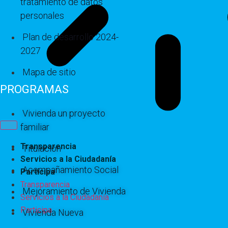
tratamiento de datos
personales
Plan de desarrollo 2024-
2027
Mapa de sitio
PROGRAMAS
Vivienda un proyecto
familiar
Transparencia
Titulación
Servicios a la Ciudadanía
Acompañamiento Social
Participa
Transparencia
Mejoramiento de Vivienda
Servicios a la Ciudadanía
Participa
Vivienda Nueva