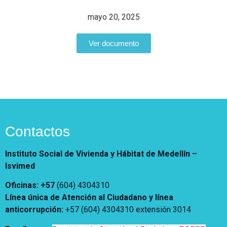
Vivienda Nueva
Convocatorias
mayo 20, 2025
Vivienda un proyecto
familiar
Nosotros
Ver documento
Titulación
¿Qué es el ISVIMED?
Arrendamiento temporal
Opciones de accesibilidad
Plan de Desarrollo
Reconocimiento de
Rendición de cuentas
Edificaciones – C0
Tamaño de la
Directorio de servidores
A+
A
A-
Acompañamiento Social
fuente
Encuesta de Percepción
OPV-JVC
Contraste
Contactos
Centro de relevo
Instituto Social de Vivienda y Hábitat de Medellín –
Isvimed
Más Información sobre Accesibilidad
Oficinas: +57
(604) 4304310
Línea única de Atención al Ciudadano y línea
anticorrupción
:
+57 (604) 4304310 extensión
3014