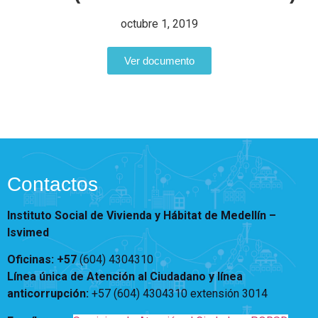
Vivienda Nueva
Convocatorias
octubre 1, 2019
Vivienda un proyecto
familiar
Nosotros
Ver documento
Titulación
¿Qué es el ISVIMED?
Arrendamiento temporal
Opciones de accesibilidad
Plan de Desarrollo
Reconocimiento de
Rendición de cuentas
Edificaciones – C0
Tamaño de la
Directorio de servidores
A+
A
A-
Acompañamiento Social
fuente
Encuesta de Percepción
OPV-JVC
Contraste
Contactos
Centro de relevo
Instituto Social de Vivienda y Hábitat de Medellín –
Isvimed
Más Información sobre Accesibilidad
Oficinas: +57
(604) 4304310
Línea única de Atención al Ciudadano y línea
anticorrupción
:
+57 (604) 4304310 extensión
3014