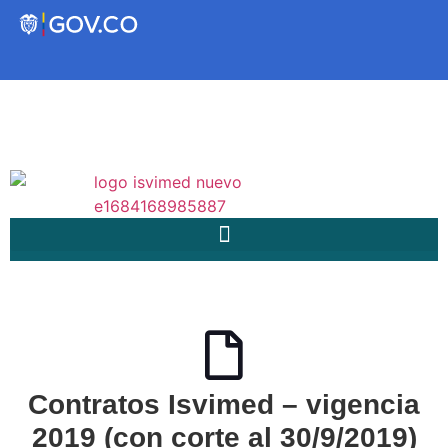
Transparencia
Servicios a la Ciudadanía
Participa
Instituto Social de Vivienda y
Hábitat de Medellín
Servicios
Contratos Isvimed – vigencia
Mejoramiento de
2019 (con corte al 30/9/2019)
Notificaciones
Vivienda