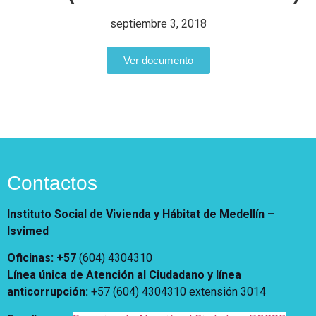
Vivienda Nueva
Convocatorias
septiembre 3, 2018
Vivienda un proyecto
familiar
Nosotros
Ver documento
Titulación
¿Qué es el ISVIMED?
Arrendamiento temporal
Opciones de accesibilidad
Plan de Desarrollo
Reconocimiento de
Rendición de cuentas
Edificaciones – C0
Tamaño de la
Directorio de servidores
A+
A
A-
Acompañamiento Social
fuente
Encuesta de Percepción
OPV-JVC
Contraste
Contactos
Centro de relevo
Instituto Social de Vivienda y Hábitat de Medellín –
Isvimed
Más Información sobre Accesibilidad
Oficinas: +57
(604) 4304310
Línea única de Atención al Ciudadano y línea
anticorrupción
:
+57 (604) 4304310 extensión
3014