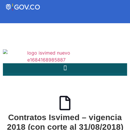
Transparencia
Servicios a la Ciudadanía
Participa
Instituto Social de Vivienda y
Hábitat de Medellín
Servicios
Contratos Isvimed – vigencia
Mejoramiento de
2018 (con corte al 31/08/2018)
Notificaciones
Vivienda