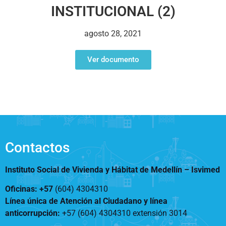
Notificaciones
Vivienda
INSTITUCIONAL (2)
Vivienda Nueva
Convocatorias
Vivienda un proyecto
agosto 28, 2021
familiar
Nosotros
Titulación
¿Qué es el ISVIMED?
Ver documento
Arrendamiento temporal
Opciones de accesibilidad
Plan de Desarrollo
Reconocimiento de
Rendición de cuentas
Edificaciones – C0
Tamaño de la
Directorio de servidores
A+
A
A-
Acompañamiento Social
fuente
Encuesta de Percepción
OPV-JVC
Contraste
Contactos
Centro de relevo
Instituto Social de Vivienda y Hábitat de Medellín –
Isvimed
Más Información sobre Accesibilidad
Oficinas: +57
(604) 4304310
Línea única de Atención al Ciudadano y línea
anticorrupción
:
+57 (604) 4304310 extensión
3014