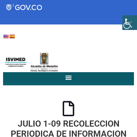
Transparencia
Servicios a la Ciudadanía
Participa
Instituto Social de Vivienda y
Hábitat de Medellín
JULIO 1-09 RECOLECCION
Servicios
Mejoramiento de
PERIODICA DE INFORMACION