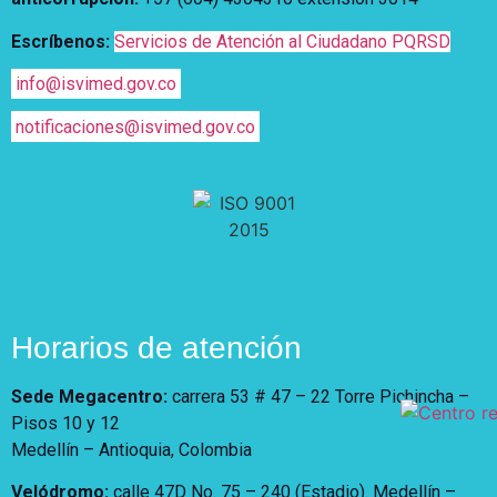
Escríbenos:
Servicios de Atención al Ciudadano PQRSD
info@isvimed.gov.co
notificaciones@isvimed.gov.co
Horarios de atención
Sede Megacentro:
carrera 53 # 47 – 22 Torre Pichincha –
Pisos 10 y 12
Medellín – Antioquia, Colombia
Velódromo:
calle 47D No. 75 – 240 (Estadio). Medellín –