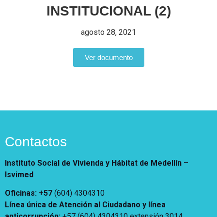
Vivienda Nueva
INSTITUCIONAL (2)
Convocatorias
Vivienda un proyecto
agosto 28, 2021
familiar
Nosotros
Titulación
¿Qué es el ISVIMED?
Ver documento
Arrendamiento temporal
Opciones de accesibilidad
Plan de Desarrollo
Reconocimiento de
Rendición de cuentas
Edificaciones – C0
Tamaño de la
Directorio de servidores
A+
A
A-
Acompañamiento Social
fuente
Encuesta de Percepción
OPV-JVC
Contraste
Contactos
Centro de relevo
Instituto Social de Vivienda y Hábitat de Medellín –
Más Información sobre Accesibilidad
Isvimed
Oficinas: +57
(604) 4304310
Línea única de Atención al Ciudadano y línea
anticorrupción
:
+57 (604) 4304310 extensión
3014