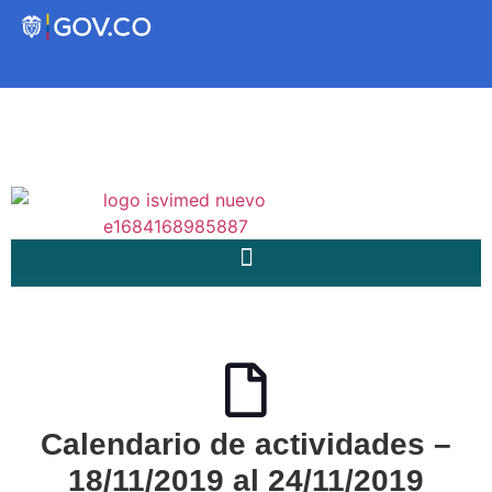
Transparencia
Servicios a la Ciudadanía
Participa
Instituto Social de Vivienda y
Hábitat de Medellín
Calendario de actividades –
Servicios
Mejoramiento de
18/11/2019 al 24/11/2019