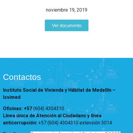
Notificaciones
Vivienda
Vivienda Nueva
noviembre 19, 2019
Convocatorias
Vivienda un proyecto
familiar
Ver documento
Nosotros
Titulación
¿Qué es el ISVIMED?
Arrendamiento temporal
Opciones de accesibilidad
Plan de Desarrollo
Reconocimiento de
Rendición de cuentas
Edificaciones – C0
Tamaño de la
Directorio de servidores
A+
A
A-
Acompañamiento Social
fuente
Encuesta de Percepción
OPV-JVC
Contactos
Contraste
Instituto Social de Vivienda y Hábitat de Medellín –
Centro de relevo
Isvimed
Oficinas: +57
(604) 4304310
Más Información sobre Accesibilidad
Línea única de Atención al Ciudadano y línea
anticorrupción
:
+57 (604) 4304310 extensión
3014